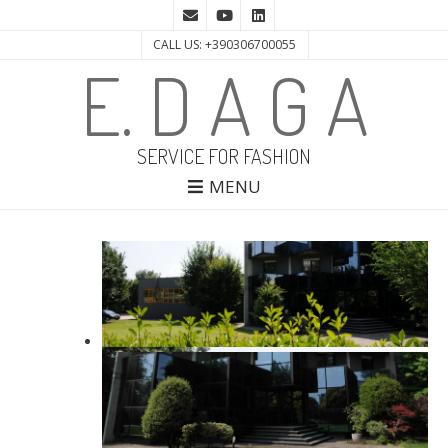
CALL US: +390306700055
E. D A G A
SERVICE FOR FASHION
MENU